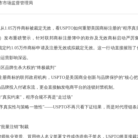
春市市场监督管理局
从1.05万件商标被裁定无效，看USPTO如何重塑美国商标注册的“程序真
O）发布重磅警示，针对联邦商标注册簿中的欺诈及无效商标启动严厉集中
令，裁定约1.05万件商标申请及注册无效或拟裁定无效。这一行动直接摧毁
铺运营影响深远。
区品牌生杀大权的“终极裁判”
册商标的联邦政府机构，USPTO是美国商业创新与品牌保护的“核心把
的品牌投入付诸东流，更会直接触发电商平台的连锁封禁机制。
“真实约束”，程序合规不再是“走过场”
序真实性与策略一致性”——USPTO不再只看下证结果，而是对代理链
“批量注销”制裁
师执业资质、冒用他人名义签署文件或伪造电子签名，USPTO将直接