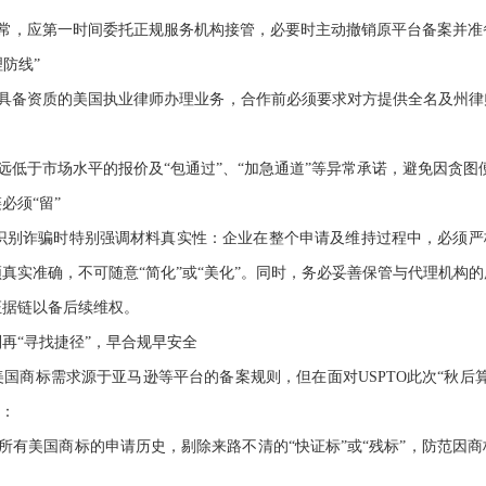
异常，应第一时间委托正规服务机构接管，必要时主动撤销原平台备案并
理防线”
托具备资质的美国执业律师办理业务，合作前必须要求对方提供全名及州
弃远低于市场水平的报价及“包通过”、“加急通道”等异常承诺，避免因贪
必须“留”
在识别诈骗时特别强调材料真实性：企业在整个申请及维持过程中，必须严
真实准确，不可随意“简化”或“美化”。同时，务必妥善保管与代理机构
证据链以备后续维权。
再“寻找捷径”，早合规早安全
国商标需求源于亚马逊等平台的备案规则，但在面对USPTO此次“秋后
会：
下所有美国商标的申请历史，剔除来路不清的“快证标”或“残标”，防范因