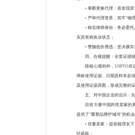
• 果断更换代理：若发现
• 严审代理资质，筑牢“物
• 核实律师身份：务必委
实其有效执业状态；
• 警惕低价诱惑：坚决摒
四、合规提醒：全套证据链
除核心规则外，USPTO
商标使用证据、日期及样本必须
及使用证据原图，形成完整的
五、对中国企业的启示：别
目前大量中国跨境卖家的美
提供了“重塑品牌护城河”的机
• 存量卖家：提前梳理名
结风险；