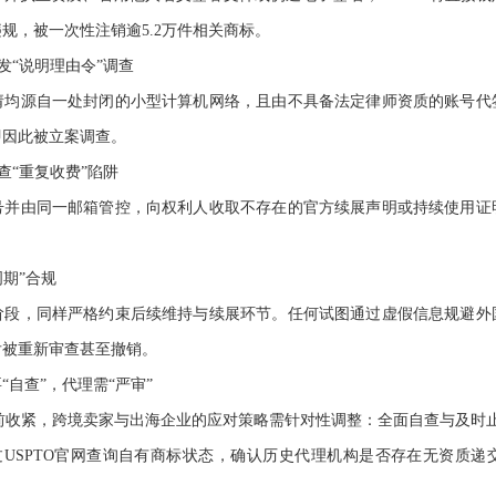
规，被一次性注销逾5.2万件相关商标。
发“说明理由令”调查
请均源自一处封闭的小型计算机网络，且由不具备法定律师资质的账号代
即因此被立案调查。
查“重复收费”陷阱
号并由同一邮箱管控，向权利人收取不存在的官方续展声明或持续使用证
周期”合规
阶段，同样严格约束后续维持与续展环节。任何试图通过虚假信息规避外
后被重新审查甚至撤销。
自查”，代理需“严审”
空前收紧，跨境卖家与出海企业的应对策略需针对性调整：全面自查与及时
过USPTO官网查询自有商标状态，确认历史代理机构是否存在无资质