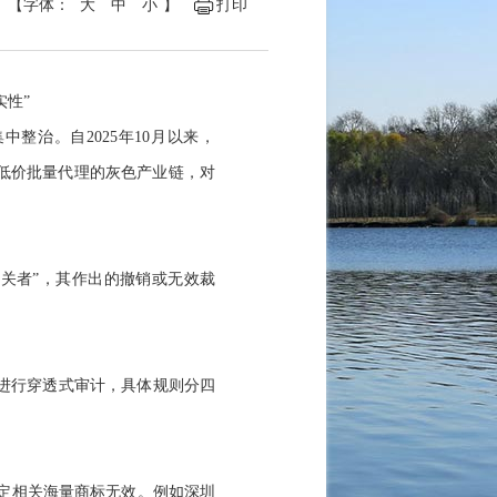
【字体：
大
中
小
】
打印
实性”
整治。自2025年10月以来，
了低价批量代理的灰色产业链，对
关者”
，
其作出的撤销或无效裁
条进行穿透式审计，具体规则分四
裁定相关海量商标无效。例如深圳