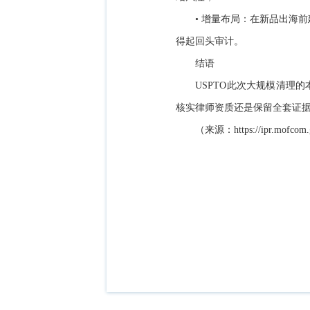
• 增量布局：在新品出海
得起回头审计。
结语
USPTO此次大规模清理
核实律师资质还是保留全套证
（来源：
https://ipr.mofco